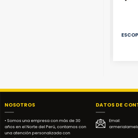
ESCOPETAS
ESCOPETA MATRIX NATURA
ESCOP
SNIPER GREY – CALIBRE 12 GA
NOSOTROS
DATOS DE CO
• Somos una empresa con más de 30
Email:
años en el Norte del Perú, contamos con
armerialamel
una atención personalizada con