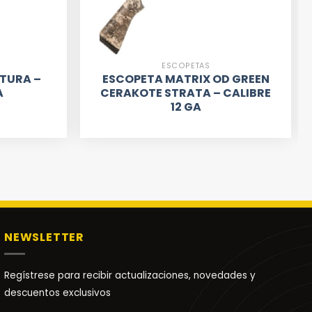
ESCOPETAS
TURA –
ESCOPETA MATRIX OD GREEN
A
CERAKOTE STRATA – CALIBRE
12 GA
NEWSLETTER
Regístrese para recibir actualizaciones, novedades y
descuentos exclusivos