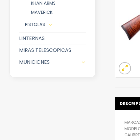
KHAN ARMS
MAVERICK
PISTOLAS
LINTERNAS
MIRAS TELESCOPICAS
MUNICIONES
DESCRIP
MARCA:
MODELO:
CALIBRE.