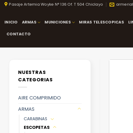
Skip
Pasaje Artemia Woyke N° 136 Of. T 504 Chiclayo
armeria
to
content
INICIO
ARMAS
MUNICIONES
MIRAS TELESCOPICAS
L
CONTACTO
NUESTRAS
CATEGORIAS
AIRE COMPRIMIDO
ARMAS
CARABINAS
ESCOPETAS