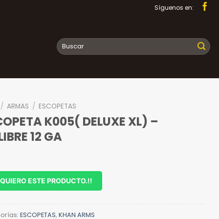
Síguenos en:
Buscar
por:
/
ARMAS
/
ESCOPETAS
OPETA K005( DELUXE XL) –
IBRE 12 GA
QUIERO ESTE PRODUCTO.!!
orías:
ESCOPETAS
,
KHAN ARMS