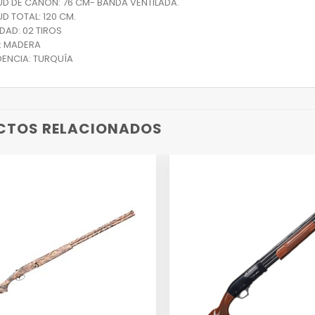
UD DE CAÑON: 76 CM- BANDA VENTILADA.
D TOTAL: 120 CM.
DAD: 02 TIROS
: MADERA
ENCIA: TURQUÍA
CTOS RELACIONADOS