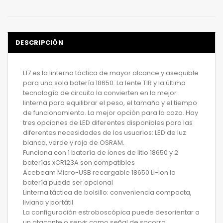
DESCRIPCIÓN
L17 es la linterna táctica de mayor alcance y asequible
para una sola batería 18650. La lente TIR y la última
tecnología de circuito la convierten en la mejor
linterna para equilibrar el peso, el tamaño y el tiempo
de funcionamiento. La mejor opción para la caza. Hay
tres opciones de LED diferentes disponibles para las
diferentes necesidades de los usuarios: LED de luz
blanca, verde y roja de OSRAM.
Funciona con 1 batería de iones de litio 18650 y 2
baterías xCR123A son compatibles
Acebeam Micro-USB recargable 18650 Li-ion la
batería puede ser opcional
Linterna táctica de bolsillo: conveniencia compacta,
liviana y portátil
La configuración estroboscópica puede desorientar a
un atacante o servir como señal de socorro