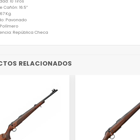
ad: 10 Tiros
e Cañón: 16.5”
.67 Kg.
o: Pavonado
 Polímero
encia: República Checa
CTOS RELACIONADOS