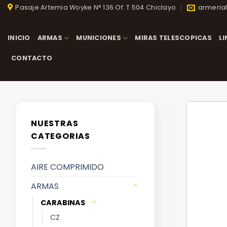
Skip
Pasaje Artemia Woyke N° 136 Of. T 504 Chiclayo
armeria
to
content
INICIO
ARMAS
MUNICIONES
MIRAS TELESCOPICAS
L
CONTACTO
NUESTRAS
CATEGORIAS
AIRE COMPRIMIDO
ARMAS
CARABINAS
CZ