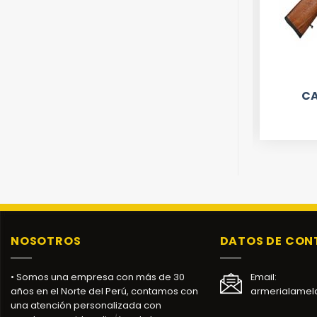
CARABINAS
CARABINA CZ 600 LUX
CA
NOSOTROS
DATOS DE CO
• Somos una empresa con más de 30
Email:
años en el Norte del Perú, contamos con
armerialamel
una atención personalizada con