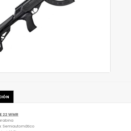
CIÓN
E 22 WMR
arabina
a: Semiautomático