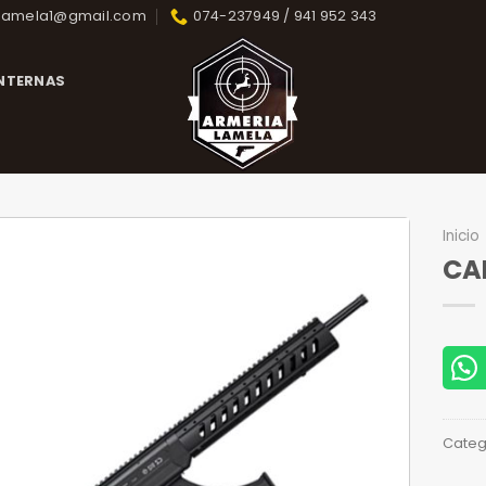
lamela1@gmail.com
074-237949 / 941 952 343
INTERNAS
Inicio
CA
Categ