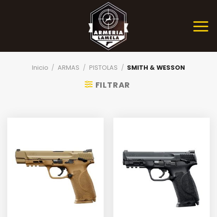
Skip
to
content
Inicio
/
ARMAS
/
PISTOLAS
/
SMITH & WESSON
FILTRAR